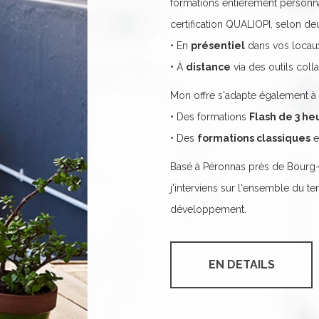
formations entièrement personna
certification QUALIOPI, selon de
• En
présentiel
dans vos locau
• À
distance
via des outils coll
Mon offre s'adapte également à 
• Des formations
Flash de 3 he
• Des
formations classiques
e
Basé à Péronnas près de Bourg
j'interviens sur l'ensemble du t
développement.
EN DETAILS